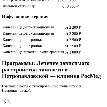
от
10 650
₽
Дневной стационар
от
3 500
₽
Инфузионная терапия
Капельница детоксикационная
от
2 200
₽
Капельница детоксикационная
от
2 200
₽
Капельница ноотропная
от
3 500
₽
Капельница ноотропная
от
3 500
₽
Капельница витаминно-минеральная
от
2 800
₽
Программы: Лечение зависимого
расстройства личности в
Петропавловской — клиника РосМед
Готовые пакеты с фиксированной стоимостью
в
Петропавловской
−
21
%