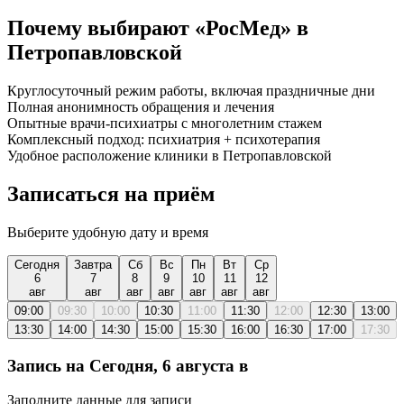
Почему выбирают «РосМед» в
Петропавловской
Круглосуточный режим работы, включая праздничные дни
Полная анонимность обращения и лечения
Опытные врачи-психиатры с многолетним стажем
Комплексный подход: психиатрия + психотерапия
Удобное расположение клиники в Петропавловской
Записаться на приём
Выберите удобную дату и время
Сегодня
Завтра
Сб
Вс
Пн
Вт
Ср
6
7
8
9
10
11
12
авг
авг
авг
авг
авг
авг
авг
09:00
09:30
10:00
10:30
11:00
11:30
12:00
12:30
13:00
13:30
14:00
14:30
15:00
15:30
16:00
16:30
17:00
17:30
Запись на
Сегодня, 6 августа
в
Заполните данные для записи