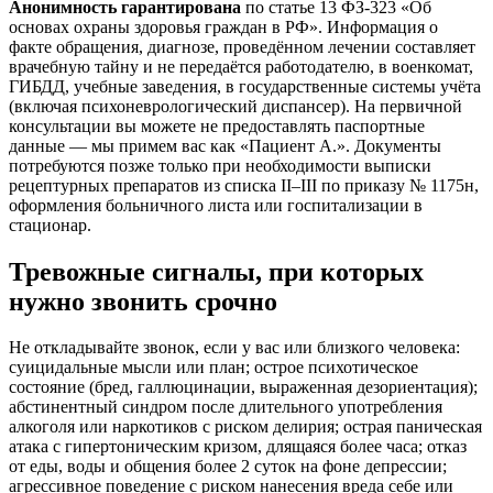
Анонимность гарантирована
по статье 13 ФЗ-323 «Об
основах охраны здоровья граждан в РФ». Информация о
факте обращения, диагнозе, проведённом лечении составляет
врачебную тайну и не передаётся работодателю, в военкомат,
ГИБДД, учебные заведения, в государственные системы учёта
(включая психоневрологический диспансер). На первичной
консультации вы можете не предоставлять паспортные
данные — мы примем вас как «Пациент А.». Документы
потребуются позже только при необходимости выписки
рецептурных препаратов из списка II–III по приказу № 1175н,
оформления больничного листа или госпитализации в
стационар.
Тревожные сигналы, при которых
нужно звонить срочно
Не откладывайте звонок, если у вас или близкого человека:
суицидальные мысли или план; острое психотическое
состояние (бред, галлюцинации, выраженная дезориентация);
абстинентный синдром после длительного употребления
алкоголя или наркотиков с риском делирия; острая паническая
атака с гипертоническим кризом, длящаяся более часа; отказ
от еды, воды и общения более 2 суток на фоне депрессии;
агрессивное поведение с риском нанесения вреда себе или